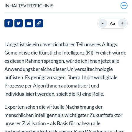
INHALTSVERZEICHNIS
Ex-Pentagon-Mitarbeiter: China wird KI-Markt
-
+
Aa
anführen
Wirtschaftsdiktatur vs. freiheitlichen Kapitalismus
Längst ist sie ein unverzichtbarer Teil unseres Alltags.
China: der neue Herrscher der Tech-Welt?
Gemeint ist: die Künstliche Intelligenz (KI). Freilich würde
es diesen Rahmen sprengen, würde ich Ihnen jetzt alle
Viel Potenzial für Sie
Anwendungsbereiche dieser Universaltechnologie
auflisten. Es genügt zu sagen, überall dort wo digitale
Prozesse per Algorithmen automatisiert und
individualisiert werden, spielt die KI eine Rolle.
Experten sehen die virtuelle Nachahmung der
menschlichen Intelligenz als wichtigster Zukunftsfaktor
unserer Zivilisation – als Basis für nahezu alle
technologischen Entwicklungen. Kein Wunder also, dass