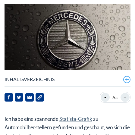
INHALTSVERZEICHNIS
Verbrenner-Verbot zwingt Autobauer zum Handeln
-
+
Aa
Jaguar will vollelektrisch werden
Ich habe eine spannende
Statista-Grafik
zu
Wie sieht es bei Mercedes und Co. aus?
Automobilherstellern gefunden und geschaut, wo sich die
E-Mobilität: Ein Investment wert