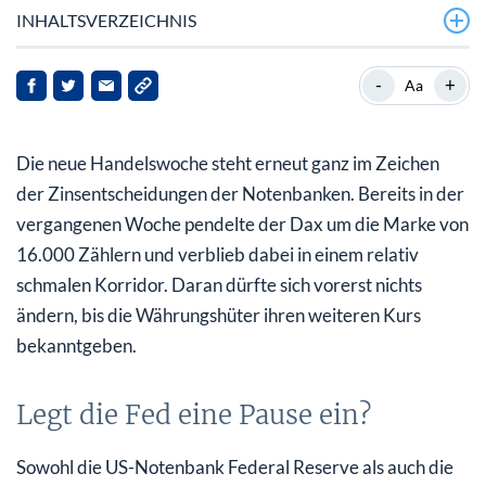
INHALTSVERZEICHNIS
Legt die Fed eine Pause ein?
-
+
Aa
Adidas Aktie profitiert von positivem
Analystenkommentar
Die neue Handelswoche steht erneut ganz im Zeichen
Deutsche Post verhandelt mit Bundesnetzagentur über
der Zinsentscheidungen der Notenbanken. Bereits in der
Briefzustellung – Aktie steigt
vergangenen Woche pendelte der Dax um die Marke von
16.000 Zählern und verblieb dabei in einem relativ
schmalen Korridor. Daran dürfte sich vorerst nichts
ändern, bis die Währungshüter ihren weiteren Kurs
bekanntgeben.
Legt die Fed eine Pause ein?
Sowohl die US-Notenbank Federal Reserve als auch die