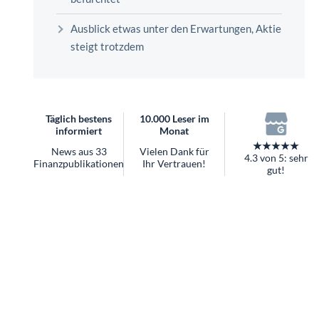
überhaupt?
Worauf Sie bei ETFs achten sollten
Ausblick etwas unter den Erwartungen, Aktie
steigt trotzdem
Täglich bestens
10.000 Leser im
informiert
Monat
★★★★★
News aus 33
Vielen Dank für
4.3 von 5: sehr
Finanzpublikationen
Ihr Vertrauen!
gut!