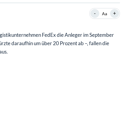
SHOP
SHOP
WEBINARE
WEBINARE
RATGEBER
RATGEBER
-
+
Aa
gistikunternehmen FedEx die Anleger im September
SHOP
WEBINARE
RATGEBER
ürzte daraufhin um über 20 Prozent ab –, fallen die
aus.