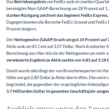
Das
Betriebsergebnis
von FedEx sank im zweiten Quarta
bereinigten Non-GAAP-Berechnung um 28 Prozent auf 1,2
starken Rückgang zeichnet das Segment FedEx Express,
Dagegen konnten die Bereiche FedEx Ground und FedEx Fr
Prozent steigern.
Der
Nettogewinn (GAAP) brach um gut 24 Prozent auf 7
Aktie sank um 81 Cent auf 3,07 Dollar. Noch drastischer
Berechnung aus: Hier stürzte der Nettogewinn um mehr als
verwässerte Ergebnis je Aktie sackte von 4,83 auf 3,18 
Damit wurde allerdings der von Branchenexperten im Vorf
Höhe von gut 2,80 Dollar je Aktie übertroffen. Dies wird 
begründet, die gegenüber der ursprünglichen Ankündigu
3,7 Milliarden Dollar im gesamten Geschäftsjahr ausge