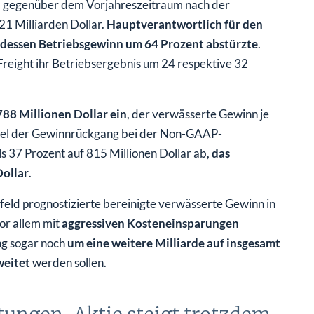
l gegenüber dem Vorjahreszeitraum nach der
1 Milliarden Dollar.
Hauptverantwortlich für den
 dessen Betriebsgewinn um 64 Prozent abstürzte
.
eight ihr Betriebsergebnis um 24 respektive 32
88 Millionen Dollar ein
, der verwässerte Gewinn je
 fiel der Gewinnrückgang bei der Non-GAAP-
 37 Prozent auf 815 Millionen Dollar ab,
das
Dollar
.
eld prognostizierte bereinigte verwässerte Gewinn in
vor allem mit
aggressiven Kosteneinsparungen
ng sogar noch
um eine weitere Milliarde auf insgesamt
weitet
werden sollen.