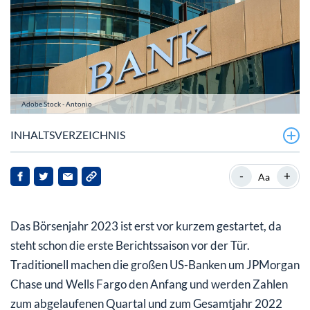
Adobe Stock - Antonio
INHALTSVERZEICHNIS
Neben Berichtssaison bleibt die Zinspolitik im Fokus
-
+
Aa
Berichtssaison 2023: JPMorgan macht den Anfang
Das Börsenjahr 2023 ist erst vor kurzem gestartet, da
Berichtssaison startet in Deutschland erst später
steht schon die erste Berichtssaison vor der Tür.
Traditionell machen die großen US-Banken um JPMorgan
Chase und Wells Fargo den Anfang und werden Zahlen
zum abgelaufenen Quartal und zum Gesamtjahr 2022