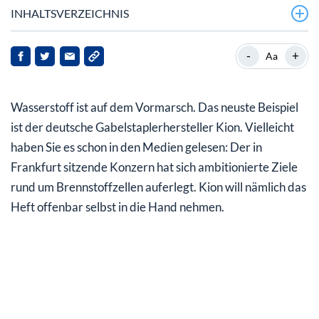
INHALTSVERZEICHNIS
Kion will zum Brennstoffzellenhersteller avancieren
-
+
Aa
Eigene Wasserstofftankstelle und Elektrolyseur
Wasserstoff ist auf dem Vormarsch. Das neuste Beispiel
Symbiose aus Brennstoffzelle und Batterie
ist der deutsche Gabelstaplerhersteller Kion. Vielleicht
Brennstoffzellen in der Intralogistik sehr
haben Sie es schon in den Medien gelesen: Der in
vielversprechend
Frankfurt sitzende Konzern hat sich ambitionierte Ziele
Kion forciert Alleinstellungsmerkmal
rund um Brennstoffzellen auferlegt. Kion will nämlich das
Heft offenbar selbst in die Hand nehmen.