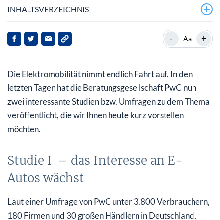
INHALTSVERZEICHNIS
Studie I – das Interesse an E-Autos wächst
-
+
Aa
Geldfrage wird unbedeutender
Die Elektromobilität nimmt endlich Fahrt auf. In den
Studie II – deutsche Hersteller auf E-Kurs
letzten Tagen hat die Beratungsgesellschaft PwC nun
USA auf dem Vormarsch
zwei interessante Studien bzw. Umfragen zu dem Thema
veröffentlicht, die wir Ihnen heute kurz vorstellen
möchten.
Studie I – das Interesse an E-
Autos wächst
Laut einer Umfrage von PwC unter 3.800 Verbrauchern,
180 Firmen und 30 großen Händlern in Deutschland,