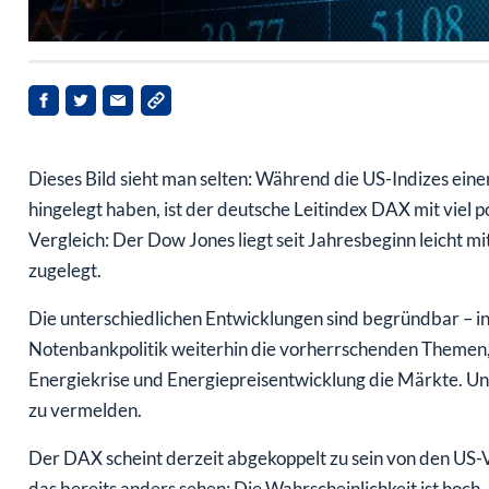
Dieses Bild sieht man selten: Während die US-Indizes ein
hingelegt haben, ist der deutsche Leitindex DAX mit viel
Vergleich: Der Dow Jones liegt seit Jahresbeginn leicht m
zugelegt.
Die unterschiedlichen Entwicklungen sind begründbar – in 
Notenbankpolitik weiterhin die vorherrschenden Themen, 
Energiekrise und Energiepreisentwicklung die Märkte. Und
zu vermelden.
Der DAX scheint derzeit abgekoppelt zu sein von den U
das bereits anders sehen: Die Wahrscheinlichkeit ist hoch