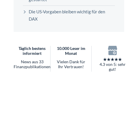
überhaupt?
Worauf Sie bei ETFs achten sollten
Die US-Vorgaben bleiben wichtig für den
DAX
Täglich bestens
10.000 Leser im
informiert
Monat
★★★★★
News aus 33
Vielen Dank für
4.3 von 5: sehr
Finanzpublikationen
Ihr Vertrauen!
gut!