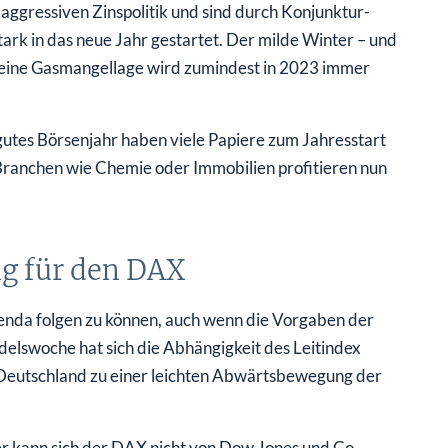
aggressiven Zinspolitik und sind durch Konjunktur-
rk in das neue Jahr gestartet. Der milde Winter – und
n, eine Gasmangellage wird zumindest in 2023 immer
 gutes Börsenjahr haben viele Papiere zum Jahresstart
n Branchen wie Chemie oder Immobilien profitieren nun
ig für den DAX
genda folgen zu können, auch wenn die Vorgaben der
elswoche hat sich die Abhängigkeit des Leitindex
 Deutschland zu einer leichten Abwärtsbewegung der
er kann sich der DAX nicht von Dow Jones und Co.