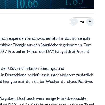
-
+
Aa
en schleppenden bis schwachen Start in das Börsenjahr
 positiver Energie aus den Startlöchern gekommen. Zum
it 0,7 Prozent im Minus, der DAX hat gut drei Prozent
den USA sind Inflation, Zinsangst und
in Deutschland beeinflussen unter anderem zusätzlich
 hier gab es in den letzten Wochen durchaus Positives
S-Vorgaben. Doch auch wenn einige Marktbeobachter
, dass DAX und Co. über kurz oder lang wieder am Tropf