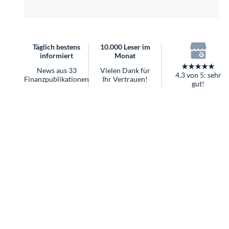
überhaupt?
Worauf Sie bei ETFs achten sollten
Täglich bestens
10.000 Leser im
informiert
Monat
★★★★★
News aus 33
Vielen Dank für
4.3 von 5: sehr
Finanzpublikationen
Ihr Vertrauen!
gut!