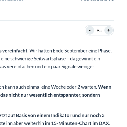
SHOP
SHOP
WEBINARE
WEBINARE
RATGEBER
RATGEBER
-
+
Aa
SHOP
WEBINARE
RATGEBER
 vereinfacht.
Wir hatten Ende September eine Phase,
ar eine schwierige Seitwärtsphase – da gewinnt ein
was vereinfachen und ein paar Signale weniger
ch kann auch einmal eine Woche oder 2 warten.
Wenn
t das nicht nur wesentlich entspannter, sondern
etzt
auf Basis von einem Indikator und nur noch 3
ste ihn aber weiterhin
im 15-Minuten-Chart im DAX
.