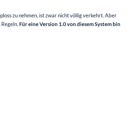
loss zu nehmen, ist zwar nicht völlig verkehrt. Aber
 Regeln.
Für eine Version 1.0 von diesem System bin