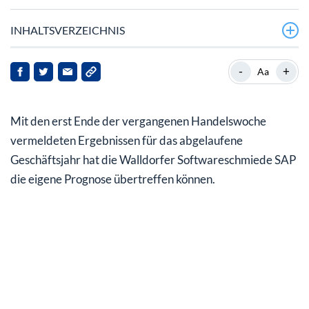
INHALTSVERZEICHNIS
Cloud-Wandel gelingt
-
+
Aa
Gewinne hingegen nicht unerwartet rückläufig
Mit den erst Ende der vergangenen Handelswoche
Geplanter Aktienrückkauf bei SAP
vermeldeten Ergebnissen für das abgelaufene
Aussichten für 2022 laut Analysten eher mau
Geschäftsjahr hat die Walldorfer Softwareschmiede SAP
die eigene Prognose übertreffen können.
Langfristig hat die Aktie weiterhin Potenzial