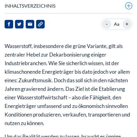
INHALTSVERZEICHNIS
750 Millionen Dollar: US-Regierung will Wasserstoff
-
+
Aa
wettbewerbsfähig machen
USA: Große Wasserstoff-Hubs geplant
Wasserstoff, insbesondere die grüne Variante, gilt als
Wasserstoff-Aktien: tiefrote Krise
zentraler Hebel zur Dekarbonisierung einiger
Industriebranchen. Wie Sie sicherlich wissen, ist der
Mein Fazit für Sie
klimaschonende Energieträger bis dato jedoch vor allem
eines: Zukunftsmusik. Doch das soll sich in den nächsten
Jahren gravierend ändern. Das Ziel ist die Etablierung
einer Wasserstoffwirtschaft – also die Fähigkeit, den
Energieträger umfassend und zu ökonomisch sinnvollen
Konditionen produzieren, verkaufen, transportieren und
nutzen zu können.
Um das Realität werden zu lassen, braucht es üppige