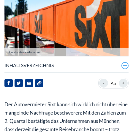
Cerib / stock.adobe.com
INHALTSVERZEICHNIS
Sixt mit deutlichem Umsatzplus, der Gewinn klettert
-
+
Aa
weniger
Sixt ist optimistisch – aber noch vorsichtig bei der
Der Autovermieter Sixt kann sich wirklich nicht über eine
Prognose
mangelnde Nachfrage beschweren: Mit den Zahlen zum
2. Quartal bestätigte das Unternehmen aus München,
dass derzeit die gesamte Reisebranche boomt – trotz