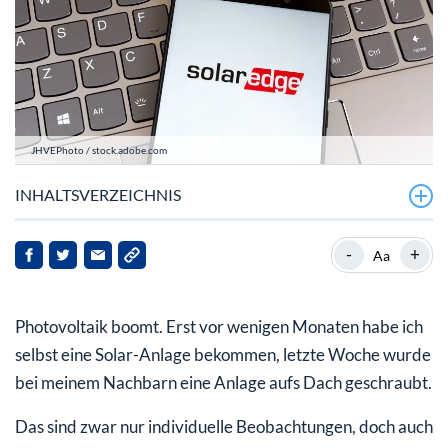
JHVEPhoto / stock.adobe.com
INHALTSVERZEICHNIS
Platz 3: First Solar
-
+
Aa
Platz 2: Array Technologies
Photovoltaik boomt. Erst vor wenigen Monaten habe ich
Platz 1: SolarEdge
selbst eine Solar-Anlage bekommen, letzte Woche wurde
bei meinem Nachbarn eine Anlage aufs Dach geschraubt.
Das sind zwar nur individuelle Beobachtungen, doch auch