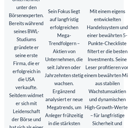
unter den
Sein Fokus liegt
Mit einem eigens
Börsenexperten.
auf langfristig
entwickelten
Bereits während
erfolgreichen
Handelssystem und
seines BWL-
Mega-
einer bewährten 5-
Studiums
Trendfolgern –
Punkte-Checkliste
gründete er
Aktien von
filtert er die besten
seine erste
Unternehmen, die
Investments. Seine
Firma, die er
seit Jahren oder
Leser profitieren vo
erfolgreich in
Jahrzehnten stetig
einem bewährten Mi
die USA
wachsen.
aus stabilen
verkaufte.
Ergänzend
Wachstumsaktien
Seitdem widmet
analysiert er neue
und dynamischen
er sich mit
Megatrends, um
High-Growth-Werte
Leidenschaft
Anleger frühzeitig
– für langfristige
der Börse und
in die stärksten
Sicherheit und
hat sich als einer