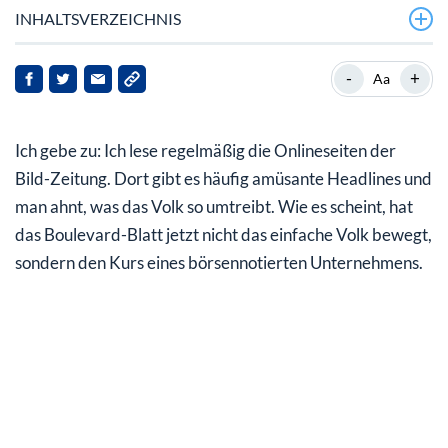
INHALTSVERZEICHNIS
Kursprung ohne jede Neuigkeiten
-
+
Aa
2G Energy bricht aus dem monatelangen
Seitwärtstrend nach oben aus
Ich gebe zu: Ich lese regelmäßig die Onlineseiten der
Bild-Zeitung sieht 1.000%-Potenzial
Bild-Zeitung. Dort gibt es häufig amüsante Headlines und
man ahnt, was das Volk so umtreibt. Wie es scheint, hat
Nicht zocken, sondern langfristig investieren
das Boulevard-Blatt jetzt nicht das einfache Volk bewegt,
Klarer Gewinner der Energiewende
sondern den Kurs eines börsennotierten Unternehmens.