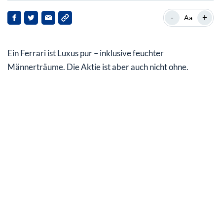
Für die Autobahn und die Rennpiste
-
+
Aa
Was sagt Enzo dazu?
Ein Ferrari ist Luxus pur – inklusive feuchter
Klein & fein mit Wachstum
Männerträume. Die Aktie ist aber auch nicht ohne.
Was spricht für die Ferrari Aktie
Ferrari Aktie – Wie geht‘s weiter