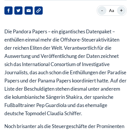
Von Abdullah II. von Jordanien bis zum Scheich
-
+
Aa
Mohammed bin Rashid
Kapital- und Steuerschutz-Strategien:
Die Pandora Papers – ein gigantisches Datenpaket –
Selbstverantwortung statt Staat!
enthüllen einmal mehr die Offshore-Steueraktivitäten
der reichen Eliten der Welt. Verantwortlich für die
Auswertung und Veröffentlichung der Daten zeichnet
sich das International Consortium of Investigative
Journalists, das auch schon die Enthüllungen der Paradise
Papers und der Panama Papers koordiniert hatte. Auf der
Liste der Beschuldigten stehen diesmal unter anderem
die kolumbianische Sängerin Shakira, der spanische
Fußballtrainer Pep Guardiola und das ehemalige
deutsche Topmodel Claudia Schiffer.
Noch brisanter als die Steuergeschäfte der Prominenten