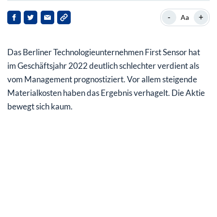
Gewinnwarnung erst vor gut zwei Wochen
-
+
Aa
Hohe Materialkosten und neue Konzernstruktur
belasten
Das Berliner Technologieunternehmen First Sensor hat
2023 soll alles viel besser werden
im Geschäftsjahr 2022 deutlich schlechter verdient als
vom Management prognostiziert. Vor allem steigende
Materialkosten haben das Ergebnis verhagelt. Die Aktie
bewegt sich kaum.