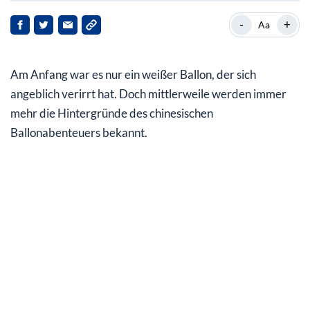
Beziehung zwischen USA und China so angespannt wie
-
+
Aa
Jahrzehnten nicht
Breit angelegtes Spionageprogramm der Chinesen
Am Anfang war es nur ein weißer Ballon, der sich
USA entdecken Sicherheitslücke in ihrer Verteidigung
angeblich verirrt hat. Doch mittlerweile werden immer
mehr die Hintergründe des chinesischen
Diese Branche gehört unbedingt weiter in Ihr Depot
Ballonabenteuers bekannt.