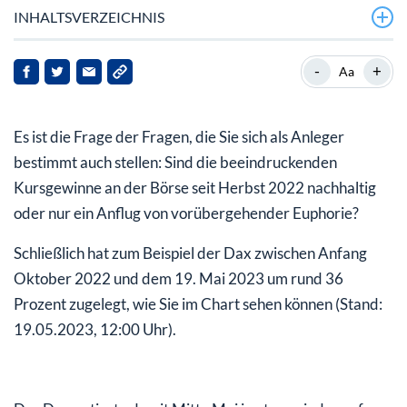
INHALTSVERZEICHNIS
Deutsche Konjunktur: IWF sieht nur marginalen
-
+
Aa
Aufschwung
ZEW-Umfrage: Analysten deutlich weniger
Es ist die Frage der Fragen, die Sie sich als Anleger
zuversichtlich
bestimmt auch stellen: Sind die beeindruckenden
Rezession light?
Kursgewinne an der Börse seit Herbst 2022 nachhaltig
oder nur ein Anflug von vorübergehender Euphorie?
Mein Fazit für Sie
Schließlich hat zum Beispiel der Dax zwischen Anfang
Oktober 2022 und dem 19. Mai 2023 um rund 36
Prozent zugelegt, wie Sie im Chart sehen können (Stand:
19.05.2023, 12:00 Uhr).