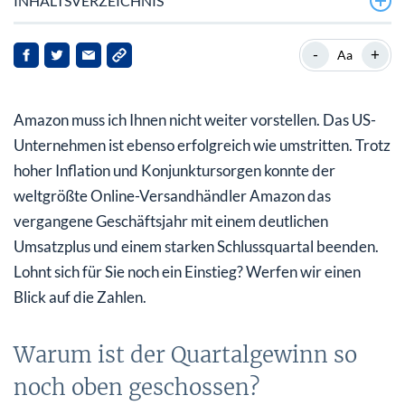
INHALTSVERZEICHNIS
Warum ist der Quartalgewinn so noch oben
-
+
Aa
geschossen?
Prime-Mitglieder so schnell wie möglich veliefern
Amazon muss ich Ihnen nicht weiter vorstellen. Das US-
Amazon mit zuversichtlicher Prognose
Unternehmen ist ebenso erfolgreich wie umstritten. Trotz
hoher Inflation und Konjunktursorgen konnte der
weltgrößte Online-Versandhändler Amazon das
vergangene Geschäftsjahr mit einem deutlichen
Umsatzplus und einem starken Schlussquartal beenden.
Lohnt sich für Sie noch ein Einstieg? Werfen wir einen
Blick auf die Zahlen.
Warum ist der Quartalgewinn so
noch oben geschossen?