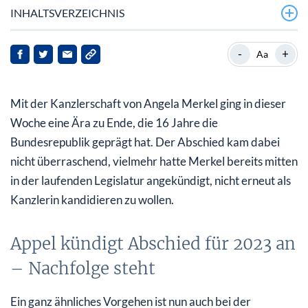
INHALTSVERZEICHNIS
Appel kündigt Abschied für 2023 an – Nachfolge steht
-
+
Aa
Deutsche Post Vorreiter in Sachen Klimaschutz
Mit der Kanzlerschaft von Angela Merkel ging in dieser
Anleger erfreut – Post Aktie im Plus
Woche eine Ära zu Ende, die 16 Jahre die
Bundesrepublik geprägt hat. Der Abschied kam dabei
nicht überraschend, vielmehr hatte Merkel bereits mitten
in der laufenden Legislatur angekündigt, nicht erneut als
Kanzlerin kandidieren zu wollen.
Appel kündigt Abschied für 2023 an
– Nachfolge steht
Ein ganz ähnliches Vorgehen ist nun auch bei der