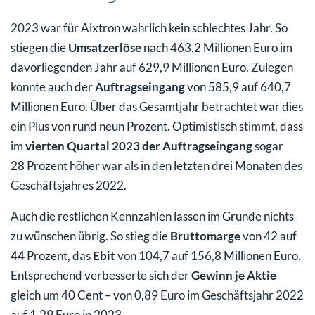
2023 war für Aixtron wahrlich kein schlechtes Jahr. So
stiegen die
Umsatzerlöse
nach 463,2 Millionen Euro im
davorliegenden Jahr auf 629,9 Millionen Euro. Zulegen
konnte auch der
Auftragseingang
von 585,9 auf 640,7
Millionen Euro. Über das Gesamtjahr betrachtet war dies
ein Plus von rund neun Prozent. Optimistisch stimmt, dass
im
vierten Quartal 2023 der Auftragseingang
sogar
28 Prozent höher war als in den letzten drei Monaten des
Geschäftsjahres 2022.
Auch die restlichen Kennzahlen lassen im Grunde nichts
zu wünschen übrig. So stieg die
Bruttomarge
von 42 auf
44 Prozent, das
Ebit
von 104,7 auf 156,8 Millionen Euro.
Entsprechend verbesserte sich der
Gewinn je Aktie
gleich um 40 Cent – von 0,89 Euro im Geschäftsjahr 2022
auf 1,29 Euro in 2023.