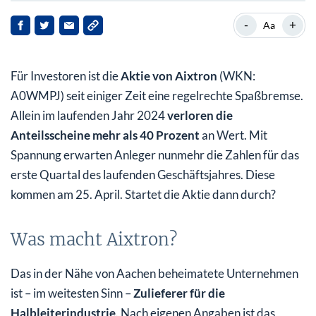
Was macht Aixtron?
-
+
Aa
Auch in 2023 auf Wachstumskurs
Für Investoren ist die
Aktie von Aixtron
(WKN:
Was macht die Aixtron Aktie?
A0WMPJ) seit einiger Zeit eine regelrechte Spaßbremse.
Aixtron Aktie jetzt kaufen?
Allein im laufenden Jahr 2024
verloren die
Anteilsscheine mehr als 40 Prozent
an Wert. Mit
Spannung erwarten Anleger nunmehr die Zahlen für das
erste Quartal des laufenden Geschäftsjahres. Diese
kommen am 25. April. Startet die Aktie dann durch?
Was macht Aixtron?
Das in der Nähe von Aachen beheimatete Unternehmen
ist – im weitesten Sinn –
Zulieferer für die
Halbleiterindustrie
. Nach eigenen Angaben ist das