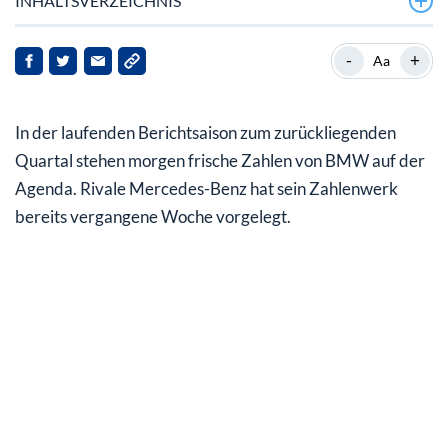
INHALTSVERZEICHNIS
Umsatzerwartungen verfehlt, Gewinnerwartungen
-
+
Aa
übertroffen
Mercedes-Benz: Jahresausblick leicht angehoben
In der laufenden Berichtsaison zum zurückliegenden
Fokus auf Luxus
Quartal stehen morgen frische Zahlen von BMW auf der
Agenda. Rivale Mercedes-Benz hat sein Zahlenwerk
Vertragsverlängerung für Källenius – Analysten
bereits vergangene Woche vorgelegt.
unverändert optimistisch