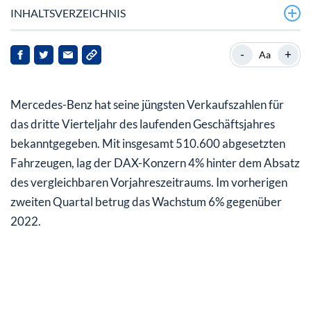
INHALTSVERZEICHNIS
E-Autosparte wächst ordentlich
-
+
Aa
Unterschiedliche Entwicklung in den verschiedenen
Regionen
Mercedes-Benz hat seine jüngsten Verkaufszahlen für
97% mehr E-Autos in neun Monaten
das dritte Vierteljahr des laufenden Geschäftsjahres
bekanntgegeben. Mit insgesamt 510.600 abgesetzten
Mein Fazit für Sie
Fahrzeugen, lag der DAX-Konzern 4% hinter dem Absatz
des vergleichbaren Vorjahreszeitraums. Im vorherigen
zweiten Quartal betrug das Wachstum 6% gegenüber
2022.