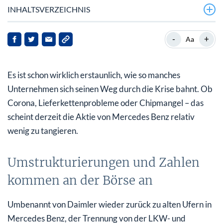
INHALTSVERZEICHNIS
Umstrukturierungen und Zahlen kommen an der Börse
-
+
Aa
an
Analysten heben ihre Daumen
Es ist schon wirklich erstaunlich, wie so manches
International läuft es rund
Unternehmen sich seinen Weg durch die Krise bahnt. Ob
Corona, Lieferkettenprobleme oder Chipmangel – das
Auf dem richtigen Weg – auch zur Freude der Aktionäre
scheint derzeit die Aktie von Mercedes Benz relativ
wenig zu tangieren.
Umstrukturierungen und Zahlen
kommen an der Börse an
Umbenannt von Daimler wieder zurück zu alten Ufern in
Mercedes Benz, der Trennung von der LKW- und