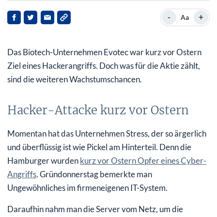
Hacker-Attacke kurz vor Ostern
-
+
Aa
Aktie verliert
Das Biotech-Unternehmen Evotec war kurz vor Ostern
Forschung, um Therapien effizienter zu machen
Ziel eines Hackerangriffs. Doch was für die Aktie zählt,
Zahlen für 2022 durchwachsen
sind die weiteren Wachstumschancen.
Evotec nach dem Hack-Schreck
Hacker-Attacke kurz vor Ostern
Momentan hat das Unternehmen Stress, der so ärgerlich
und überflüssig ist wie Pickel am Hinterteil. Denn die
Hamburger wurden
kurz vor Ostern Opfer eines Cyber-
Angriffs
. Gründonnerstag bemerkte man
Ungewöhnliches im firmeneigenen IT-System.
Daraufhin nahm man die Server vom Netz, um die