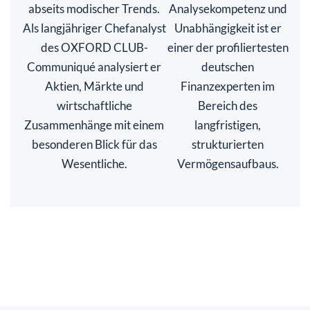
abseits modischer Trends.
Analysekompetenz und
Als langjähriger Chefanalyst
Unabhängigkeit ist er
des OXFORD CLUB-
einer der profiliertesten
Communiqué analysiert er
deutschen
Aktien, Märkte und
Finanzexperten im
wirtschaftliche
Bereich des
Zusammenhänge mit einem
langfristigen,
besonderen Blick für das
strukturierten
Wesentliche.
Vermögensaufbaus.