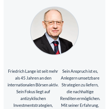
Friedrich Lange ist seit mehr
Sein Anspruch ist es,
als 45 Jahren an den
Anlegern umsetzbare
internationalen Börsen aktiv.
Strategien zu liefern,
Sein Fokus liegt auf
die nachhaltige
antizyklischen
Renditen ermöglichen.
Investmentstrategien,
Mit seiner Erfahrung,