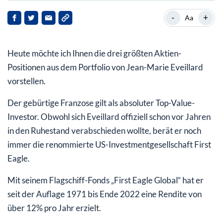
Exxon Mobil
-
+
Aa
Oracle
Heute möchte ich Ihnen die drei größten Aktien-
Imperial Oil
Positionen aus dem Portfolio von Jean-Marie Eveillard
vorstellen.
Der gebürtige Franzose gilt als absoluter Top-Value-
Investor. Obwohl sich Eveillard offiziell schon vor Jahren
in den Ruhestand verabschieden wollte, berät er noch
immer die renommierte US-Investmentgesellschaft First
Eagle.
Mit seinem Flagschiff-Fonds „First Eagle Global“ hat er
seit der Auflage 1971 bis Ende 2022 eine Rendite von
über 12% pro Jahr erzielt.