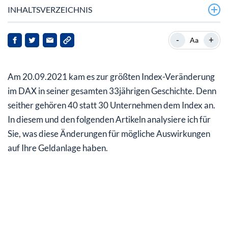
INHALTSVERZEICHNIS
Wie verändert sich der DAX durch die Erweiterung?
-
+
Aa
Welche Auswirkungen hat die DAX-Erweiterung auf die
Kurse?
Am 20.09.2021 kam es zur größten Index-Veränderung
Haben die DAX-Neulinge ihre beste Zeit schon hinter
im DAX in seiner gesamten 33jährigen Geschichte. Denn
sich?
seither gehören 40 statt 30 Unternehmen dem Index an.
In diesem und den folgenden Artikeln analysiere ich für
Wiederholen sich jetzt frühere Misserfolge?
Sie, was diese Änderungen für mögliche Auswirkungen
auf Ihre Geldanlage haben.