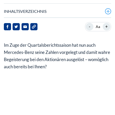
INHALTSVERZEICHNIS
Vor allem teure Autos verkauften sich gut!
-
+
Aa
Hohe Nachfrage kaum zu händeln
Im Zuge der Quartalsberichtssaison hat nun auch
Beeindruckendes Ergebnis – CEO hat abgeliefert
Mercedes-Benz seine Zahlen vorgelegt und damit wahre
Auch Mercedes-Benz spürt Preisdruck
Begeisterung bei den Aktionären ausgelöst – womöglich
auch bereits bei Ihnen?
Gute Nachrichten für Sie als Anleger:
Dividendenerhöhung voraus!