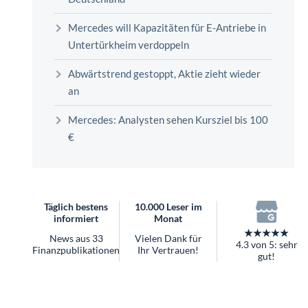
überhaupt?
Worauf Sie bei ETFs achten sollten
Mercedes will Kapazitäten für E-Antriebe in
Untertürkheim verdoppeln
Abwärtstrend gestoppt, Aktie zieht wieder
an
Mercedes: Analysten sehen Kursziel bis 100
€
Täglich bestens
10.000 Leser im
informiert
Monat
★★★★★
News aus 33
Vielen Dank für
4.3 von 5: sehr
Finanzpublikationen
Ihr Vertrauen!
gut!