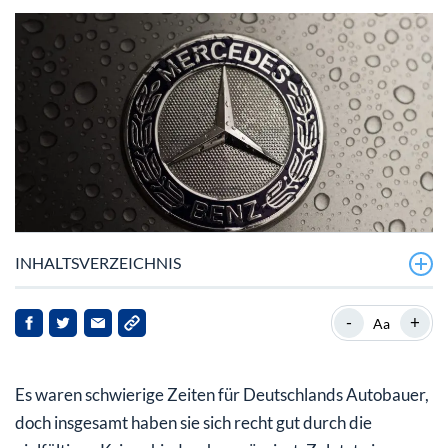
INHALTSVERZEICHNIS
Schwung aus Q4 hinübergerettet?
-
+
Aa
VW und BMW nehmen im zweiten Halbjahr Fahrt auf
Es waren schwierige Zeiten für Deutschlands Autobauer,
Mercedes-Benz mit geringem Absatzrückgang
doch insgesamt haben sie sich recht gut durch die
Starker E-Zember: Kunden nehmen auslaufende