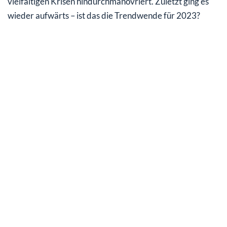
vielfältigen Krisen hindurchmanövriert. Zuletzt ging es
Subventionen mit
wieder aufwärts – ist das die Trendwende für 2023?
Analysten haben einen klaren Favoriten