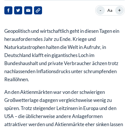
Jahresendrally: Dax schwingt von Rekord zu Rekord
-
+
Aa
MDax verbucht vergleichsweise mageres Jahresplus
Geopolitisch und wirtschaftlich geht in diesen Tagen ein
Starke Entwicklung für MorphoSys im SDax
herausforderndes Jahr zu Ende. Kriege und
Tops und Flops im EuroStoxx 50
Naturkatastrophen halten die Welt in Aufruhr, in
Deutschland klafft ein gigantisches Loch im
Dow Jones: Mehr Gewinner als Verlierer
Bundeshaushalt und private Verbraucher ächzen trotz
Starke Einzelwerte im S&P 500: Hier gab’s über 200
nachlassenden Inflationsdrucks unter schrumpfenden
Prozent Plus!
Reallöhnen.
Nasdaq erneut herausragend stark
An den Aktienmärkten war von der schwierigen
Auch in Japan läuft es rund: Nikkei legt kräftig zu
Großwetterlage dagegen vergleichsweise wenig zu
spüren. Trotz steigender Leitzinsen in Europa und den
USA – die üblicherweise andere Anlageformen
attraktiver werden und Aktienmärkte eher sinken lassen