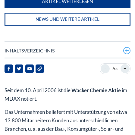
ARTIKEL WEITERLESEN
NEWS UND WEITERE ARTIKEL
INHALTSVERZEICHNIS
Wacker Chemie Aktie: Ein internationales
-
+
Aa
Chemieunternehmen aus Bayern
Standorte der Wacker Chemie AG
Seit dem 10. April 2006 ist die
Wacker Chemie Aktie
im
Geschichte der Wacker Chemie AG
MDAX notiert.
Aktuelle Unternehmenskennzahlen der Wacker Chemie
Das Unternehmen beliefert mit Unterstützung von etwa
AG (Stand 2018)
13.800 Mitarbeitern Kunden aus unterschiedlichen
Branchen, u. a. aus der Bau-, Konsumgüter-, Solar- und
Wacker Chemie Aktie: Dividendenzahlungen