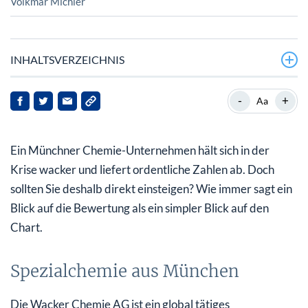
Volkmar Michler
INHALTSVERZEICHNIS
Spezialchemie aus München
-
+
Aa
Von Automobil über Pharma bis Solar-Industrie
Ein Münchner Chemie-Unternehmen hält sich in der
Trotz Krise Gewinnziele erreicht
Krise wacker und liefert ordentliche Zahlen ab. Doch
Chemie-Aktie bewegt sich noch im Abwärtstrend
sollten Sie deshalb direkt einsteigen? Wie immer sagt ein
Blick auf die Bewertung als ein simpler Blick auf den
Analysten sehen maximales Kurspotenzial von 40%
Chart.
Spezialchemie aus München
Die Wacker Chemie AG ist ein global tätiges