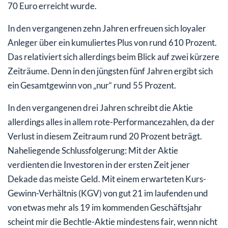
70 Euro erreicht wurde.
In den vergangenen zehn Jahren erfreuen sich loyaler
Anleger über ein kumuliertes Plus von rund 610 Prozent.
Das relativiert sich allerdings beim Blick auf zwei kürzere
Zeiträume. Denn in den jüngsten fünf Jahren ergibt sich
ein Gesamtgewinn von „nur“ rund 55 Prozent.
In den vergangenen drei Jahren schreibt die Aktie
allerdings alles in allem rote-Performancezahlen, da der
Verlust in diesem Zeitraum rund 20 Prozent beträgt.
Naheliegende Schlussfolgerung: Mit der Aktie
verdienten die Investoren in der ersten Zeit jener
Dekade das meiste Geld. Mit einem erwarteten Kurs-
Gewinn-Verhältnis (KGV) von gut 21 im laufenden und
von etwas mehr als 19 im kommenden Geschäftsjahr
scheint mir die Bechtle-Aktie mindestens fair, wenn nicht