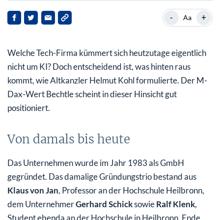
Von damals bis heute
-
+
Aa
Auch im ersten Halbjahr auf Wachstumskurs
Welche Tech-Firma kümmert sich heutzutage eigentlich
Interessante Zielgruppe
nicht um KI? Doch entscheidend ist, was hinten raus
Bechtle-Aktie jetzt kaufen?
kommt, wie Altkanzler Helmut Kohl formulierte. Der M-
Dax-Wert Bechtle scheint in dieser Hinsicht gut
positioniert.
Von damals bis heute
Das Unternehmen wurde im Jahr 1983 als GmbH
gegründet. Das damalige Gründungstrio bestand aus
Klaus von Jan
, Professor an der Hochschule Heilbronn,
dem Unternehmer
Gerhard Schick
sowie
Ralf Klenk
,
Student ebenda an der Hochschule in Heilbronn. Ende