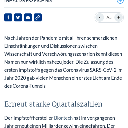
INHALTSVERZEICHNIS
Erneut starke Quartalszahlen
-
+
Aa
Milliarden für Krebsforschung
Nach Jahren der Pandemie mit all ihren schmerzlichen
Aktienrückkauf bis Ende 2023 geplant
Einschränkungen und Diskussionen zwischen
Analysten sehen Kurspotenzial bis 110%
Wissenschaft und Verschwörungsszenarien kennt diesen
Namen nun wirklich nahezu jeder. Die Zulassung des
ersten Impfstoffs gegen das Coronavirus SARS-CoV-2 im
Jahr 2020 gab vielen Menschen ein erstes Licht am Ende
des Corona-Tunnels.
Erneut starke Quartalszahlen
Der Impfstoffhersteller
Biontech
hat im vergangenen
Jahr erneut einen Milliardengewinn eingefahren. Der