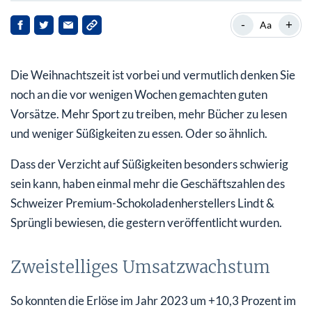
Zweistelliges Umsatzwachstum
-
+
Aa
Deutlich höhere Kakaopreise
Die Weihnachtszeit ist vorbei und vermutlich denken Sie
Dennoch Ergebnis auf Rekordniveau
noch an die vor wenigen Wochen gemachten guten
Margenanstieg auf ein neues Rekordniveau
Vorsätze. Mehr Sport zu treiben, mehr Bücher zu lesen
und weniger Süßigkeiten zu essen. Oder so ähnlich.
Aktie nur für die Superreichen
Dass der Verzicht auf Süßigkeiten besonders schwierig
sein kann, haben einmal mehr die Geschäftszahlen des
Schweizer Premium-Schokoladenherstellers
Lindt &
Sprüngli
bewiesen, die gestern veröffentlicht wurden.
Zweistelliges Umsatzwachstum
So konnten die Erlöse im Jahr 2023 um +10,3 Prozent im