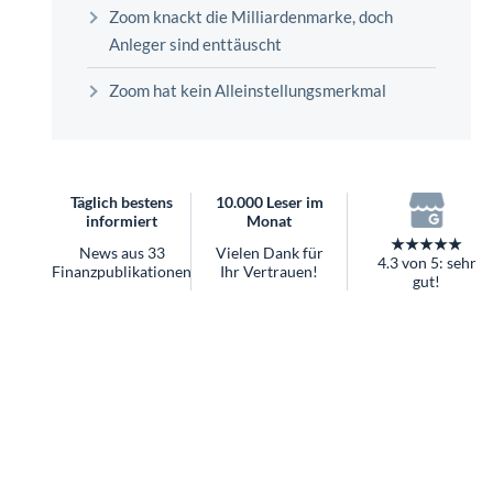
überhaupt?
Zoom knackt die Milliardenmarke, doch
Worauf Sie bei ETFs achten sollten
Anleger sind enttäuscht
Zoom hat kein Alleinstellungsmerkmal
Täglich bestens
10.000 Leser im
informiert
Monat
★★★★★
News aus 33
Vielen Dank für
4.3 von 5: sehr
Finanzpublikationen
Ihr Vertrauen!
gut!