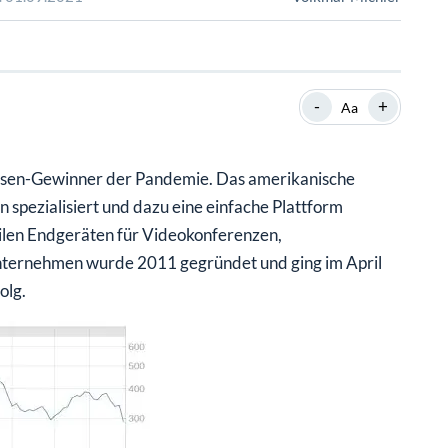
SHOP
SHOP
WEBINARE
WEBINARE
RATGEBER
RATGEBER
-
+
Aa
SHOP
WEBINARE
RATGEBER
risen-Gewinner der Pandemie. Das amerikanische
pezialisiert und dazu eine einfache Plattform
ilen Endgeräten für Videokonferenzen,
ternehmen wurde 2011 gegründet und ging im April
olg.