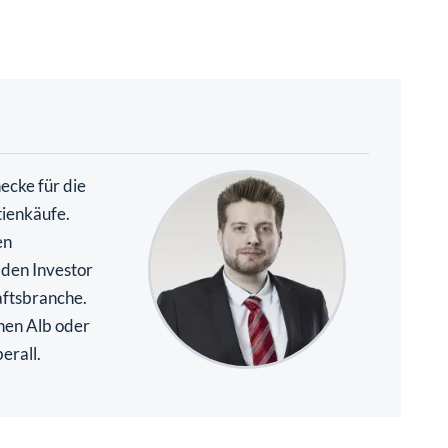
necke für die
tienkäufe.
en
 den Investor
aftsbranche.
hen Alb oder
erall.