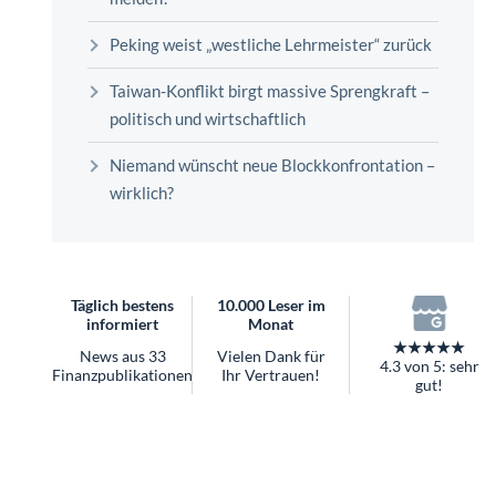
überhaupt?
Worauf Sie bei ETFs achten sollten
Peking weist „westliche Lehrmeister“ zurück
Taiwan-Konflikt birgt massive Sprengkraft –
politisch und wirtschaftlich
Niemand wünscht neue Blockkonfrontation –
wirklich?
Täglich bestens
10.000 Leser im
informiert
Monat
★★★★★
News aus 33
Vielen Dank für
4.3 von 5: sehr
Finanzpublikationen
Ihr Vertrauen!
gut!