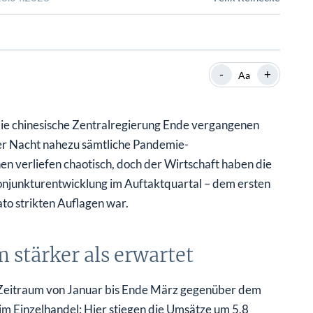
SHOP
SHOP
WEBINARE
WEBINARE
RATGEBER
RATGEBER
-
+
Aa
SHOP
WEBINARE
RATGEBER
 die chinesische Zentralregierung Ende vergangenen
er Nacht nahezu sämtliche Pandemie-
 verliefen chaotisch, doch der Wirtschaft haben die
Konjunkturentwicklung im Auftaktquartal – dem ersten
ato strikten Auflagen war.
 stärker als erwartet
m Zeitraum von Januar bis Ende März gegenüber dem
 im Einzelhandel: Hier stiegen die Umsätze um 5,8