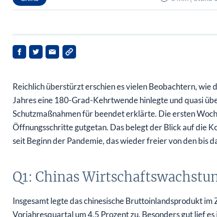
Reichlich überstürzt erschien es vielen Beobachtern, wie
Jahres eine 180-Grad-Kehrtwende hinlegte und quasi üb
Schutzmaßnahmen für beendet erklärte. Die ersten Wochen
Öffnungsschritte gutgetan. Das belegt der Blick auf die 
seit Beginn der Pandemie, das wieder freier von den bis d
Q1: Chinas Wirtschaftswachstum
Insgesamt legte das chinesische Bruttoinlandsprodukt i
Vorjahresquartal um 4,5 Prozent zu. Besonders gut lief es