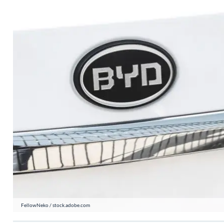
FellowNeko / stock.adobe.com