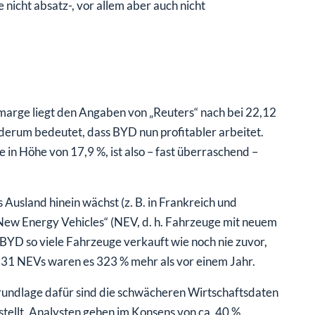
 nicht absatz-, vor allem aber auch nicht
marge liegt den Angaben von „Reuters“ nach bei 22,12
derum bedeutet, dass BYD nun profitabler arbeitet.
 in Höhe von 17,9 %, ist also – fast überraschend –
Ausland hinein wächst (z. B. in Frankreich und
New Energy Vehicles“ (NEV, d. h. Fahrzeuge mit neuem
BYD so viele Fahrzeuge verkauft wie noch nie zuvor,
31 NEVs waren es 323 % mehr als vor einem Jahr.
Grundlage dafür sind die schwächeren Wirtschaftsdaten
tellt. Analysten gehen im Konsens von ca. 40 %