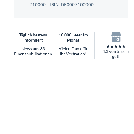
überhaupt?
710000 – ISIN: DE0007100000
Worauf Sie bei ETFs achten sollten
Täglich bestens
10.000 Leser im
informiert
Monat
★★★★★
News aus 33
Vielen Dank für
4.3 von 5: sehr
Finanzpublikationen
Ihr Vertrauen!
gut!