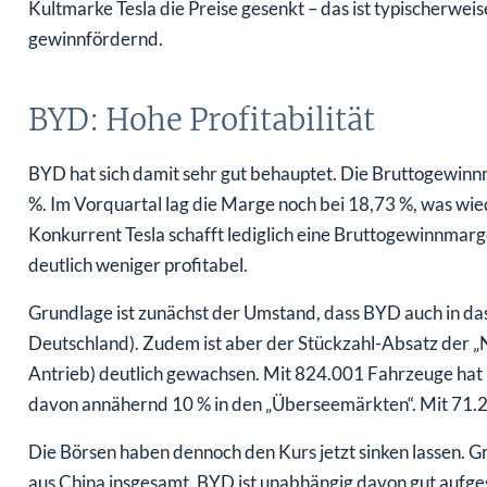
Kultmarke Tesla die Preise gesenkt – das ist typischerweise
gewinnfördernd.
BYD: Hohe Profitabilität
BYD hat sich damit sehr gut behauptet. Die Bruttogewinn
%. Im Vorquartal lag die Marge noch bei 18,73 %, was wie
Konkurrent Tesla schafft lediglich eine Bruttogewinnmarge
deutlich weniger profitabel.
Grundlage ist zunächst der Umstand, dass BYD auch in das 
Deutschland). Zudem ist aber der Stückzahl-Absatz der „
Antrieb) deutlich gewachsen. Mit 824.001 Fahrzeuge hat 
davon annähernd 10 % in den „Überseemärkten“. Mit 71.2
Die Börsen haben dennoch den Kurs jetzt sinken lassen. 
aus China insgesamt. BYD ist unabhängig davon gut aufges