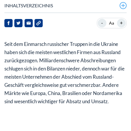
INHALTSVERZEICHNIS
Russischer Automarkt bricht ein – 60 Prozent weniger
-
+
Aa
Neuzulassungen
Chinesische Hersteller bauen Marktanteil aus
Seit dem Einmarsch russischer Truppen in die Ukraine
Lücke längst nicht geschlossen
haben sich die meisten westlichen Firmen aus Russland
zurückgezogen. Milliardenschwere Abschreibungen
China hat keine Angst vor Sanktionen
schlugen sich in den Bilanzen nieder, dennoch war für die
meisten Unternehmen der Abschied vom Russland-
Geschäft vergleichsweise gut verschmerzbar. Andere
Märkte wie Europa, China, Brasilien oder Nordamerika
sind wesentlich wichtiger für Absatz und Umsatz.