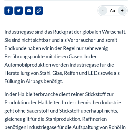
Die Wasserstoff-Wirtschaft basiert auf einem
-
+
Aa
Angebots-Oligopol
Investieren Sie in die Zeitenwende: Wasserstoff ist das
Industriegase sind das Rückgrat der globalen Wirtschaft.
neue Gas!
Sie sind nicht sichtbar und als Verbraucher und somit
Endkunde haben wir in der Regel nur sehr wenig
Berührungspunkte mit diesen Gasen. In der
Automobilproduktion werden Industriegase für die
Herstellung von Stahl, Glas, Reifen und LEDs sowie als
Füllung in Airbags benötigt.
In der Halbleiterbranche dient reiner Stickstoff zur
Produktion der Halbleiter. In der chemischen Industrie
geht ohne Sauerstoff und Stickstoff überhaupt nichts,
gleiches gilt für die Stahlproduktion. Raffinerien
benötigen Industriegase für die Aufspaltung von Rohöl in