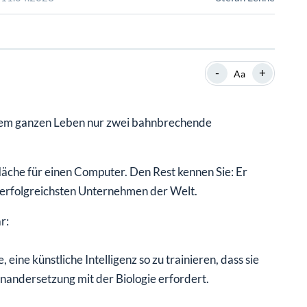
SHOP
SHOP
WEBINARE
WEBINARE
RATGEBER
RATGEBER
-
+
Aa
SHOP
WEBINARE
RATGEBER
seinem ganzen Leben nur zwei bahnbrechende
äche für einen Computer. Den Rest kennen Sie: Er
erfolgreichsten Unternehmen der Welt.
r:
ne künstliche Intelligenz so zu trainieren, dass sie
inandersetzung mit der Biologie erfordert.