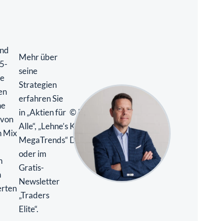
und
Mehr über
5-
seine
te
Strategien
ten
erfahren Sie
ne
in „Aktien für
© Foto:
 von
Alle“, „Lehne’s
Klaudius
n Mix
MegaTrends“
Dziuk
oder im
n
Gratis-
n
Newsletter
rten
„Traders
Elite“.