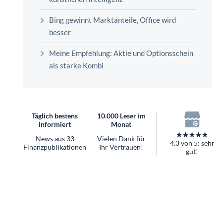
überhaupt?
Worauf Sie bei ETFs achten sollten
Bing gewinnt Marktanteile, Office wird
besser
Meine Empfehlung: Aktie und Optionsschein
als starke Kombi
Täglich bestens
10.000 Leser im
informiert
Monat
★★★★★
News aus 33
Vielen Dank für
4.3 von 5: sehr
Finanzpublikationen
Ihr Vertrauen!
gut!