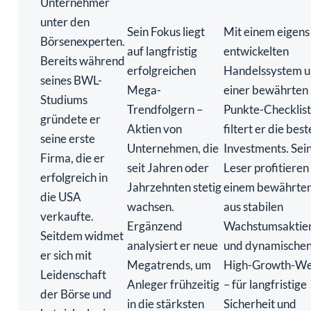
Unternehmer
unter den
Sein Fokus liegt
Mit einem eigens
Börsenexperten.
auf langfristig
entwickelten
Bereits während
erfolgreichen
Handelssystem 
seines BWL-
Mega-
einer bewährten 
Studiums
Trendfolgern –
Punkte-Checklis
gründete er
Aktien von
filtert er die bes
seine erste
Unternehmen, die
Investments. Sei
Firma, die er
seit Jahren oder
Leser profitieren
erfolgreich in
Jahrzehnten stetig
einem bewährte
die USA
wachsen.
aus stabilen
verkaufte.
Ergänzend
Wachstumsaktie
Seitdem widmet
analysiert er neue
und dynamische
er sich mit
Megatrends, um
High-Growth-We
Leidenschaft
Anleger frühzeitig
– für langfristige
der Börse und
in die stärksten
Sicherheit und