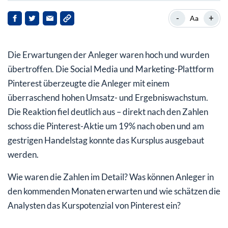
Fotoplattform mit Netzwerkeffekt
-
+
Aa
Wachstumsdynamik zieht wieder an
Die Erwartungen der Anleger waren hoch und wurden
Lukrative Nutzer in den USA
übertroffen. Die Social Media und Marketing-Plattform
Weiteres Wachstum in Sicht
Pinterest überzeugte die Anleger mit einem
überraschend hohen Umsatz- und Ergebniswachstum.
Analysten weiterhin zurückhaltend
Die Reaktion fiel deutlich aus – direkt nach den Zahlen
schoss die Pinterest-Aktie um 19% nach oben und am
gestrigen Handelstag konnte das Kursplus ausgebaut
werden.
Wie waren die Zahlen im Detail? Was können Anleger in
den kommenden Monaten erwarten und wie schätzen die
Analysten das Kurspotenzial von Pinterest ein?