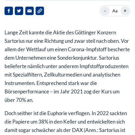
Sartorius – Spezialist für die Pharma- und Laborbranche
-
+
Aa
Marktführer in lukrativer Nische
Lange Zeit kannte die Aktie des Göttinger Konzern
Sartorius mit Milliardenübernahme
Sartorius nur eine Richtung und zwar steil nach oben. Vor
Mögliche Kapitalerhöhung drückt auf die Stimmung der
allem der Wettlauf um einen Corona-Impfstoff bescherte
Anleger
dem Unternehmen eine Sonderkonjunktur. Sartorius
belieferte nämlich unter anderem Impfstoffproduzenten
mit Spezialfiltern, Zellkulturmedien und analytischen
Instrumenten. Entsprechend stark war die
Börsenperformance – im Jahr 2021 zog der Kurs um
über 70% an.
Doch seither ist die Euphorie verflogen. In 2022 sackten
die Papiere um 38% in den Keller und entwickelten sich
damit sogar schwächer als der DAX (Anm.: Sartorius ist