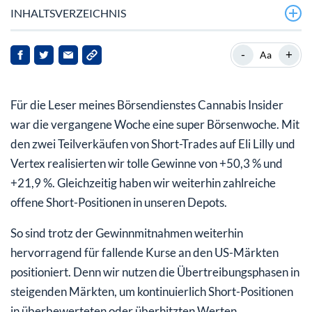
INHALTSVERZEICHNIS
Übertreibungsphasen sind ideal für massiven Aufbau
-
+
Aa
von Short-Positionen
Laufen Sie Short-Trades niemals hinterher – Sie zahlen
Für die Leser meines Börsendienstes Cannabis Insider
immer schlechte Preise
war die vergangene Woche eine super Börsenwoche. Mit
den zwei Teilverkäufen von Short-Trades auf Eli Lilly und
Vertex realisierten wir tolle Gewinne von +50,3 % und
+21,9 %. Gleichzeitig haben wir weiterhin zahlreiche
offene Short-Positionen in unseren Depots.
So sind trotz der Gewinnmitnahmen weiterhin
hervorragend für fallende Kurse an den US-Märkten
positioniert. Denn wir nutzen die Übertreibungsphasen in
steigenden Märkten, um kontinuierlich Short-Positionen
in überbewerteten oder überhitzten Werten