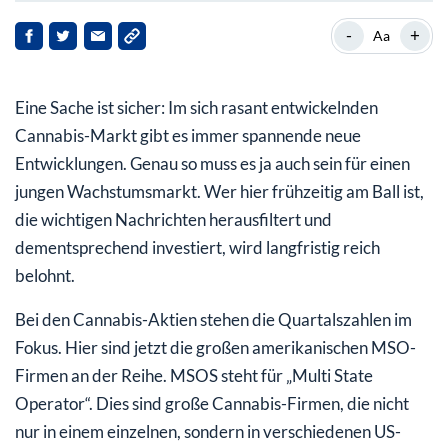
MSO-Firmen liefern durchweg starke Quartalszahlen
-
+
Aa
Old Economy-Riese SMG positioniert sich im Cannabis-
Sektor
Eine Sache ist sicher: Im sich rasant entwickelnden
Cannabis-Markt gibt es immer spannende neue
Entwicklungen. Genau so muss es ja auch sein für einen
jungen Wachstumsmarkt. Wer hier frühzeitig am Ball ist,
die wichtigen Nachrichten herausfiltert und
dementsprechend investiert, wird langfristig reich
belohnt.
Bei den Cannabis-Aktien stehen die Quartalszahlen im
Fokus. Hier sind jetzt die großen amerikanischen MSO-
Firmen an der Reihe. MSOS steht für „Multi State
Operator“. Dies sind große Cannabis-Firmen, die nicht
nur in einem einzelnen, sondern in verschiedenen US-