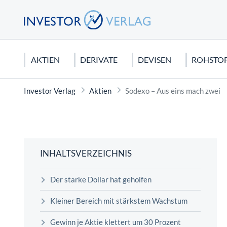
AKTIEN
DERIVATE
DEVISEN
ROHSTO
Investor Verlag
Aktien
Sodexo – Aus eins mach zwei
DEUTSCHLAND
CFDS & CFD-HANDEL
EURO
EDELMETALLE
AKTIEN KAUFEN
USA
FUTURE
US DOLL
ROHSTO
CHARTA
DAX 40
CFDs für Anfänger
Gold
Dividendenaktien
Dow Jone
Dax Futur
Seltene E
Candlesti
MDAX
Silber
Orderarten
NASDAQ 
Rohöl
Elliot Wa
INHALTSVERZEICHNIS
SDAX
Platin
Kapitalschutzwissen
S&P 500
Erdgas
Technisch
Der starke Dollar hat geholfen
Mercedes Benz Aktie
Kupfer
Wirtschaftstheorien
Tesla Mot
Agrar Roh
FONDS
Biontech Aktie
Palladium
Apple Akt
Graphit
Kleiner Bereich mit stärkstem Wachstum
Sinnvolles Fondssparen: Geht das
Gewinn je Aktie klettert um 30 Prozent