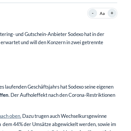
SHOP
SHOP
WEBINARE
WEBINARE
RATGEBER
RATGEBER
-
+
Aa
tering- und Gutschein-Anbieter Sodexo hat in der
SHOP
WEBINARE
RATGEBER
 erwartet und will den Konzern in zwei getrennte
s laufenden Geschäftsjahrs hat Sodexo seine eigenen
ffen
. Der Aufholeffekt nach den Corona-Restriktionen
nach oben.
Dazu trugen auch Wechselkursgewinne
, in dem 44% der Umsätze abgewickelt werden, sowie im