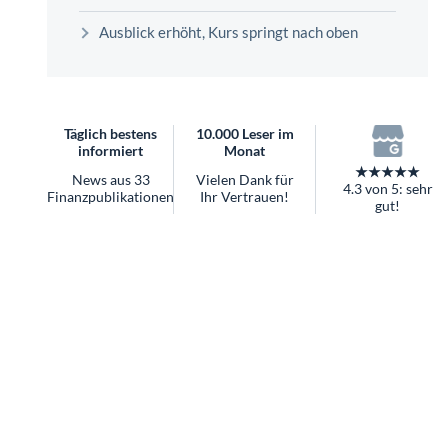
überhaupt?
Ausblick erhöht, Kurs springt nach oben
Worauf Sie bei ETFs achten sollten
Täglich bestens
10.000 Leser im
informiert
Monat
★★★★★
News aus 33
Vielen Dank für
4.3 von 5: sehr
Finanzpublikationen
Ihr Vertrauen!
gut!