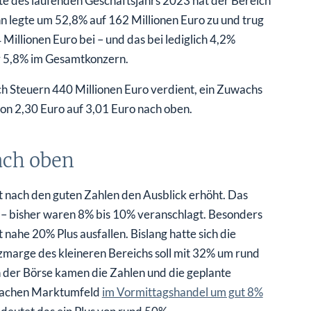
fte des laufenden Geschäftsjahrs 2023 hat der Bereich
n legte um 52,8% auf 162 Millionen Euro zu und trug
llionen Euro bei – und das bei lediglich 4,2%
 5,8% im Gesamtkonzern.
h Steuern 440 Millionen Euro verdient, ein Zuwachs
on 2,30 Euro auf 3,01 Euro nach oben.
ach oben
nach den guten Zahlen den Ausblick erhöht. Das
 – bisher waren 8% bis 10% veranschlagt. Besonders
 nahe 20% Plus ausfallen. Bislang hatte sich die
marge des kleineren Bereichs soll mit 32% um rund
n der Börse kamen die Zahlen und die geplante
chwachen Marktumfeld
im Vormittagshandel um gut 8%