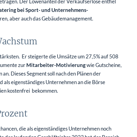
betragen. Der Löwenanteil der Verkaufserlöse entfiel
atering bei Sport- und Unternehmens-
ren, aber auch das Gebäudemanagement.
 Wachstum
ärksten. Er steigerte die Umsätze um 27,5% auf 508
trumente zur
Mitarbeiter-Motivierung
wie Gutscheine,
n an. Dieses Segment soll nach den Plänen der
d als eigenständiges Unternehmen an die Börse
tien kostenfrei bekommen.
Prozent
ancen, die als eigenständiges Unternehmen noch