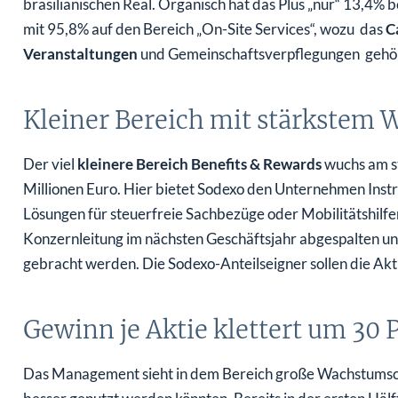
brasilianischen Real. Organisch hat das Plus „nur“ 13,4% 
mit 95,8% auf den Bereich „On-Site Services“, wozu das
C
Veranstaltungen
und Gemeinschaftsverpflegungen gehö
Kleiner Bereich mit stärkstem
Der viel
kleinere Bereich Benefits & Rewards
wuchs am st
Millionen Euro. Hier bietet Sodexo den Unternehmen Ins
Lösungen für steuerfreie Sachbezüge oder Mobilitätshilfe
Konzernleitung im nächsten Geschäftsjahr abgespalten un
gebracht werden. Die Sodexo-Anteilseigner sollen die Ak
Gewinn je Aktie klettert um 30 
Das Management sieht in dem Bereich große Wachstumsch