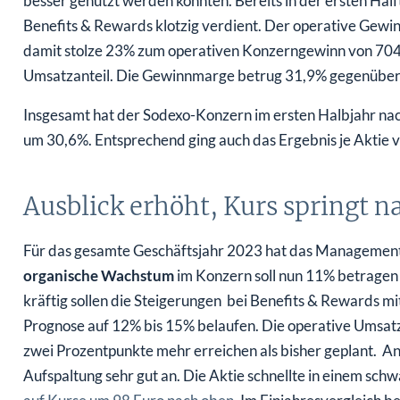
besser genutzt werden könnten. Bereits in der ersten Häl
Benefits & Rewards klotzig verdient. Der operative Gewin
damit stolze 23% zum operativen Konzerngewinn von 704 Mi
Umsatzanteil. Die Gewinnmarge betrug 31,9% gegenüber
Insgesamt hat der Sodexo-Konzern im ersten Halbjahr nac
um 30,6%. Entsprechend ging auch das Ergebnis je Aktie v
Ausblick erhöht, Kurs springt n
Für das gesamte Geschäftsjahr 2023 hat das Management 
organische Wachstum
im Konzern soll nun 11% betragen
kräftig sollen die Steigerungen bei Benefits & Rewards mit
Prognose auf 12% bis 15% belaufen. Die operative Umsatz
zwei Prozentpunkte mehr erreichen als bisher geplant. A
Aufspaltung sehr gut an. Die Aktie schnellte in einem s