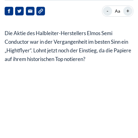
Technologie aus dem Ruhrpott
-
+
Aa
Geschäftsjahr 2022 mit Goldrand
Die Aktie des Halbleiter-Herstellers Elmos Semi
Aktie auf top Niveau
Conductor war in der Vergangenheit im besten Sinn ein
„Hightflyer“. Lohnt jetzt noch der Einstieg, da die Papiere
auf ihrem historischen Top notieren?